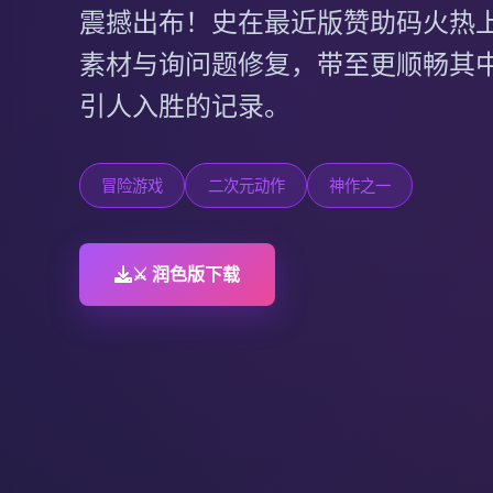
震撼出布！史在最近版赞助码火热
素材与询问题修复，带至更顺畅其
引人入胜的记录。
冒险游戏
二次元动作
神作之一
⚔️ 润色版下载