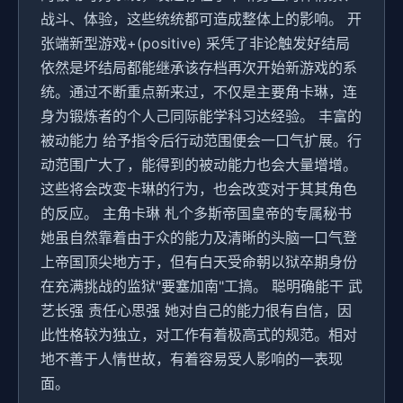
战斗、体验，这些统统都可造成整体上的影响。 开
张端新型游戏+(positive) 采凭了非论触发好结局
依然是坏结局都能继承该存档再次开始新游戏的系
统。通过不断重点新来过，不仅是主要角卡琳，连
身为锻炼者的个人己同际能学科习达经验。 丰富的
被动能力 给予指令后行动范围便会一口气扩展。行
动范围广大了，能得到的被动能力也会大量增增。
这些将会改变卡琳的行为，也会改变对于其其角色
的反应。 主角卡琳 札个多斯帝国皇帝的专属秘书
她虽自然靠着由于众的能力及清晰的头脑一口气登
上帝国顶尖地方于，但有白天受命朝以狱卒期身份
在充满挑战的监狱"要塞加南"工搞。 聪明确能干 武
艺长强 责任心思强 她对自己的能力很有自信，因
此性格较为独立，对工作有着极高式的规范。相对
地不善于人情世故，有着容易受人影响的一表现
面。