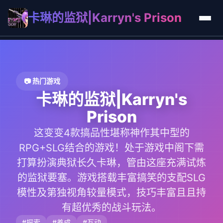
卡琳的监狱|Karryn's Prison
📷 热门游戏
卡琳的监狱|Karryn's
Prison
这变变4款搞品性堪称神作其中型的
RPG+SLG结合的游戏！处于游戏中阁下需
打算扮演典狱长久卡琳，管由这座充满试炼
的监狱要塞。游戏搭载丰富搞笑的支配SLG
模性及第独视角较量模式，技巧丰富且且持
有超优秀的战斗玩法。
#探索
#养成
#互动